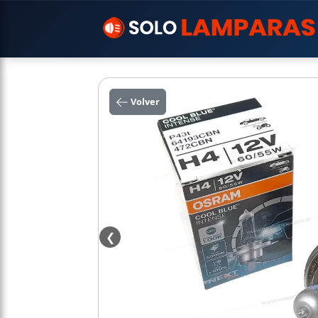
Volver
❮