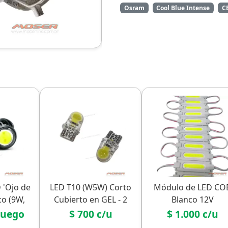
Osram
Cool Blue Intense
C
 'Ojo de
LED T10 (W5W) Corto
Módulo de LED CO
co (9W,
Cubierto en GEL - 2
Blanco 12V
LED
 juego
$ 700 c/u
$ 1.000 c/u