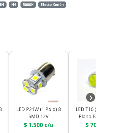
BN
H4
5000K
Efecto Xenón
❯
B
LED P21W (1 Polo) 8
LED T10 (W5W) COB
SMD 12V
Plano Blanco 12V
$ 1.500 c/u
$ 700 c/u