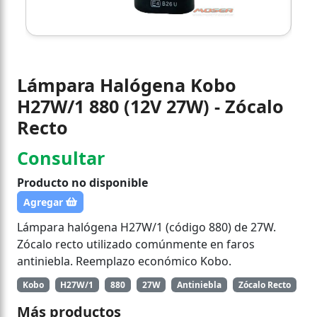
Lámpara Halógena Kobo
H27W/1 880 (12V 27W) - Zócalo
Recto
Consultar
Producto no disponible
Agregar
Lámpara halógena H27W/1 (código 880) de 27W.
Zócalo recto utilizado comúnmente en faros
antiniebla. Reemplazo económico Kobo.
Kobo
H27W/1
880
27W
Antiniebla
Zócalo Recto
Más productos