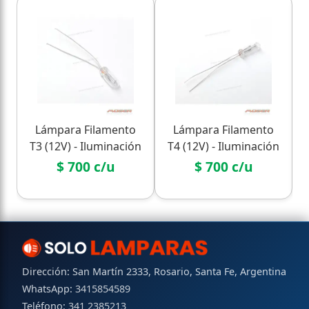
Lámpara Filamento
Lámpara Filamento
T3 (12V) - Iluminación
T4 (12V) - Iluminación
de Tecla/Instrumental
de Tecla/Instrumental
$ 700 c/u
$ 700 c/u
Dirección: San Martín 2333, Rosario, Santa Fe, Argentina
WhatsApp:
3415854589
Teléfono:
341 2385213