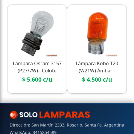
Lámpara Osram 3157
Lámpara Kobo T20
(P27/7W) - Culote
(W21W) Ámbar -
Plástico 2 Filamentos
Vidrio 1 Filamento
$ 5.600 c/u
$ 4.500 c/u
Dirección: San Martín 2333, Rosario, Santa Fe, Argentina
WhatsApp:
3415854589