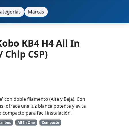
ategorías
Marcas
Kobo KB4 H4 All In
/ Chip CSP)
ne' con doble filamento (Alta y Baja). Con
s, ofrece una luz blanca potente y evita
o compacto para fácil instalación.
Canbus
All In One
Compacto