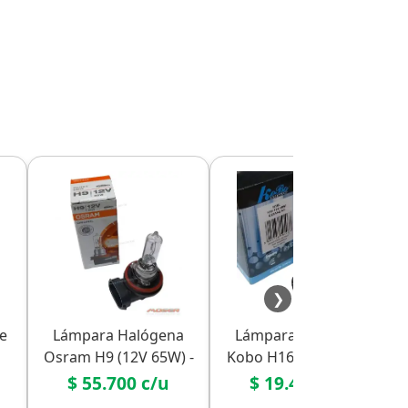
❯
e
Lámpara Halógena
Lámpara Halógena
Osram H9 (12V 65W) -
Kobo H16 (12V 19W) -
Original
Reemplazo
$ 55.700 c/u
$ 19.400 c/u
Económico