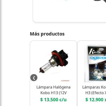
Más productos
❮
Lámpara Halógena
Lámparas Ko
Kobo H13 (12V
H3 (Efecto
60/55W) - Doble
Económi
$ 13.500 c/u
$ 12.900 
Filamento