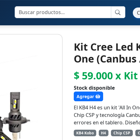
C
Kit Cree Led 
One (Canbus 
$ 59.000 x Kit
Stock disponible
Agregar
El KB4 H4 es un kit 'All In O
Chip CSP y tecnología Canbu
errores en el tablero. Diseñ
KB4 Kobo
H4
Chip CSP