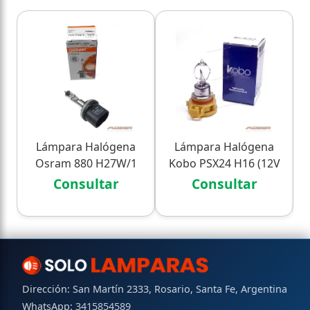
Lámpara Halógena
Lámpara Halógena
Osram 880 H27W/1
Kobo PSX24 H16 (12V
(12V 27W) - Auxiliares
24W) - Auxiliares
Consultar
Consultar
Dirección: San Martín 2333, Rosario, Santa Fe, Argentina
WhatsApp:
3415854589