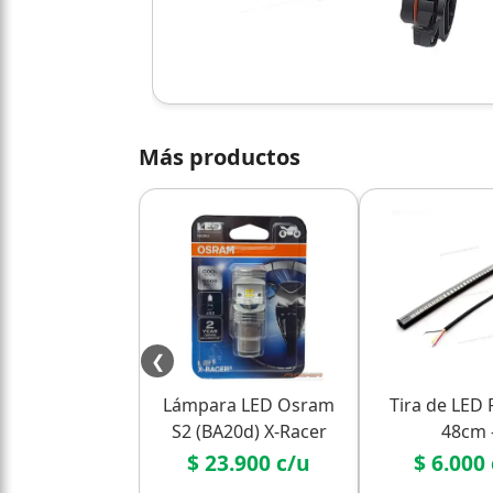
Más productos
❮
Lámpara LED Osram
Tira de LED F
S2 (BA20d) X-Racer
48cm 
Moto 6000K - Culote
Posición/Fre
$ 23.900 c/u
$ 6.000
Bosch