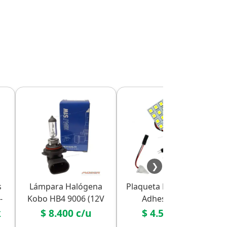
❯
s
Lámpara Halógena
Plaqueta LED 16 SMD
-
Kobo HB4 9006 (12V
Adhesiva con
51W) - Estándar
Adaptadores
k
$ 8.400 c/u
$ 4.500 c/u
Económico