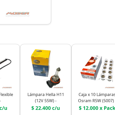
lexible
Lámpara Hella H11
Caja x 10 Lámpara
-
(12V 55W) -
Osram R5W (5007) 
no/Giro
Reemplazo Original
Pack Mayorista
 c/u
$ 22.400 c/u
$ 12.000 x Pac