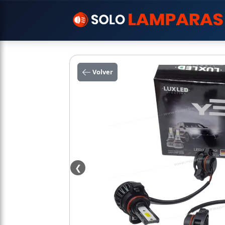
Volver
❮