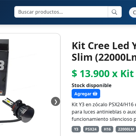
C
Kit Cree Led 
Slim (22000Lm
$ 13.900 x Kit
Stock disponible
Agregar
❯
Kit Y3 en zócalo PSX24/H16 c
para luces antinieblas o au
funcionamiento silencioso p
Y3
PSX24
H16
22000LM