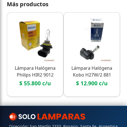
Más productos
Lámpara Halógena
Lámpara Halógena
Philips HIR2 9012
Kobo H27W/2 881
(12V 55W) - Línea
(12V 27W) - Zócalo
$ 55.800 c/u
$ 12.900 c/u
Original
Curvo
Dirección: San Martín 2333, Rosario, Santa Fe, Argentina