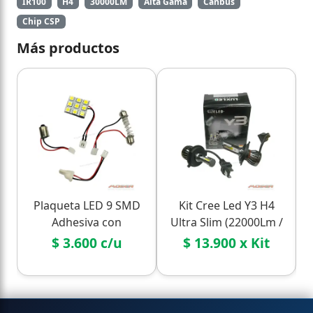
IR100
H4
30000LM
Alta Gama
Canbus
Chip CSP
Más productos
Plaqueta LED 9 SMD
Kit Cree Led Y3 H4
Adhesiva con
Ultra Slim (22000Lm /
Adaptadores
36W) - Sin Cooler,
$ 3.600 c/u
$ 13.900 x Kit
Silencioso