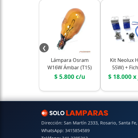
❮
Lámpara Osram
Kit Neolux 
W16W Ámbar (T15)
55W) + Fic
12V 16W - Vidrio Giro
Conexión (2
$ 5.800 c/u
$ 18.000 x
Dirección: San Martín 2333, Rosario, Santa Fe
WhatsApp:
3415854589