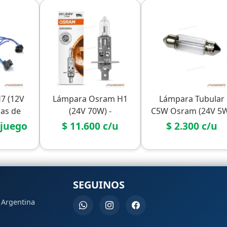
H7 (12V
Lámpara Osram H1
Lámpara Tubular
has de
(24V 70W) -
C5W Osram (24V 5
 Vías)
Camión/Bus
- Camión/Bus
 juego
$ 11.600 c/u
$ 2.300 c/u
SEGUINOS
, Argentina