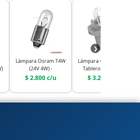
❯
Lámpara Osram T4W
Lámpara Osram para
W)
(24V 4W) -
Tablero / Circuito
Camión/Bus
Impreso (24V 1.2W) -
$ 2.800 c/u
$ 3.200 c/u
Camión/Bus