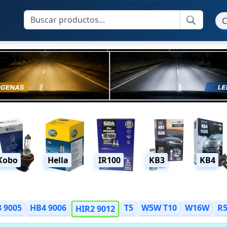
C
Kobo
Hella
IR100
KB3
KB4
 9005
HB4 9006
T5
W5W T10
W16W
R
HIR2 9012