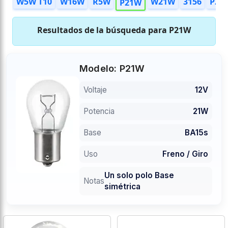
T5
W5W T10
W16W
R5W
W21W
3156
P21
P21W
Resultados de la búsqueda para
P21W
Modelo: P21W
Voltaje
12V
Potencia
21W
Base
BA15s
Uso
Freno / Giro
Un solo polo Base
Notas
simétrica